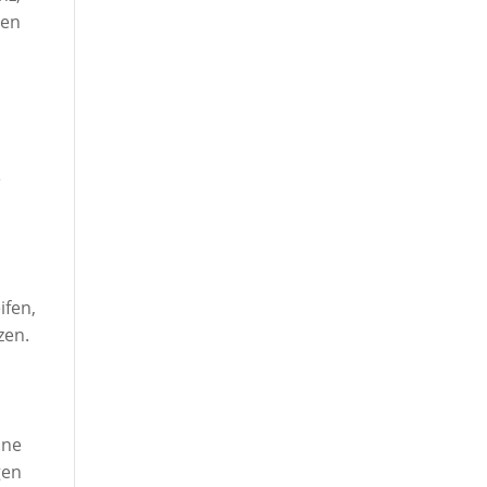
ren
e
ifen,
zen.
ine
gen