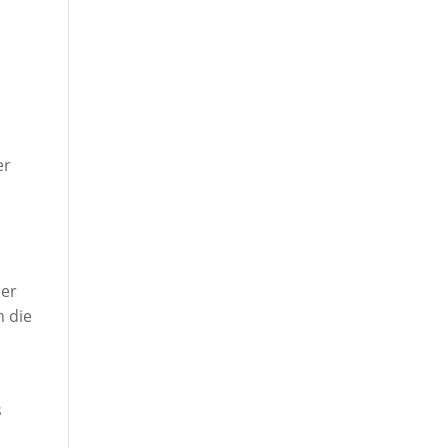
er
ner
n die
s