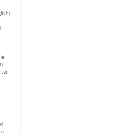
licht
d
die
te-
iter
nd
nz,