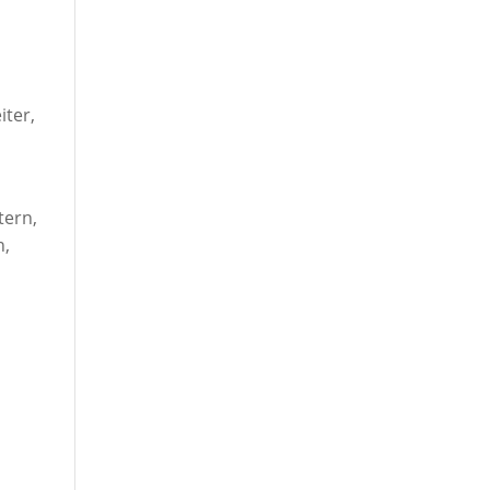
iter,
tern,
n,