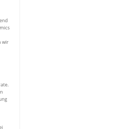
mend
amics
 wir
ate.
en
dung
ei