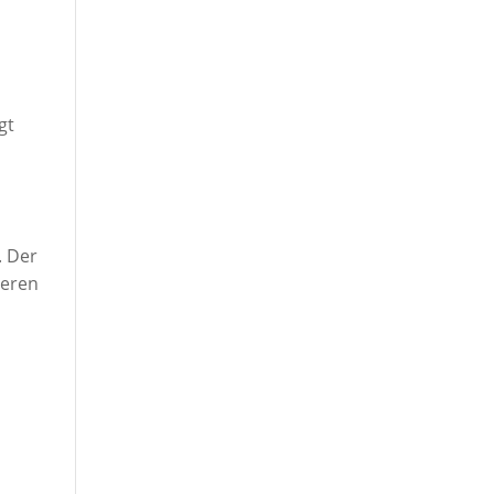
gt
. Der
ieren