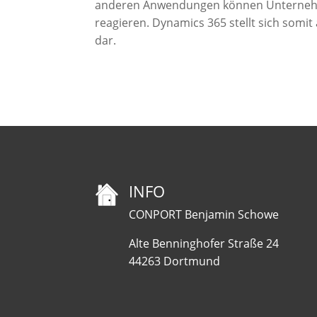
anderen Anwendungen können Unternehme
reagieren. Dynamics 365 stellt sich somit
dar.
INFO
CONPORT Benjamin Schowe
Alte Benninghofer Straße 24
44263 Dortmund